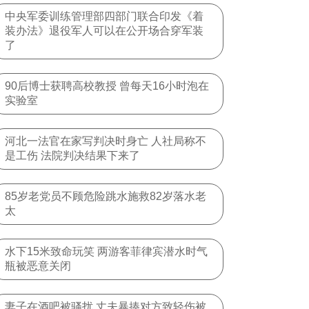
中央军委训练管理部四部门联合印发《着
装办法》退役军人可以在公开场合穿军装
了
90后博士获聘高校教授 曾每天16小时泡在
实验室
河北一法官在家写判决时身亡 人社局称不
是工伤 法院判决结果下来了
85岁老党员不顾危险跳水施救82岁落水老
太
水下15米致命玩笑 两游客菲律宾潜水时气
瓶被恶意关闭
妻子在酒吧被骚扰 丈夫暴揍对方致轻伤被