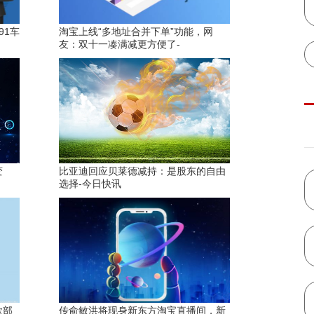
91车
淘宝上线“多地址合并下单”功能，网
友：双十一凑满减更方便了-
变
比亚迪回应贝莱德减持：是股东的自由
选择-今日快讯
款部
传俞敏洪将现身新东方淘宝直播间，新