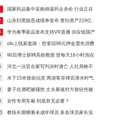
1
国家药品集中采购倒逼药企杀价 行业正在
经历洗牌
2
山东扫黑除恶成绩单发布 查扣资产219亿
余元
3
华为春季新品发布支持VR直播 供应链国产
化引关注 5G手机密集发布
4
ofo上线新套路：想拿回99元押金需先消费
500元 上线“天天返钱”活动
5
90后博士获聘高校教授 曾每天16小时泡在
实验室
6
河北一法官在家写判决时身亡 人社局称不
是工伤 法院判决结果下来了
7
水下15米致命玩笑 两游客菲律宾潜水时气
瓶被恶意关闭
8
妻子在酒吧被骚扰 丈夫暴揍对方致轻伤被
判刑
9
女性专用车厢 到底有无必要？
0
教练长期猥亵未成年球员 多名球员家长实
名举报