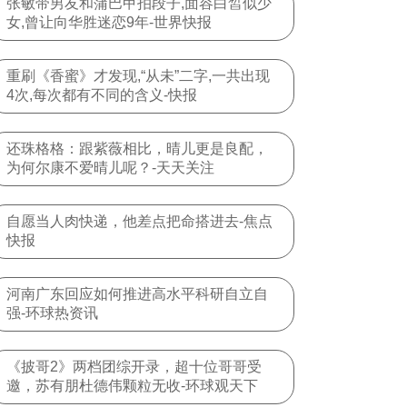
张敏带男友和蒲巴甲拍段子,面容白皙似少
女,曾让向华胜迷恋9年-世界快报
重刷《香蜜》才发现,“从未”二字,一共出现
4次,每次都有不同的含义-快报
还珠格格：跟紫薇相比，晴儿更是良配，
为何尔康不爱晴儿呢？-天天关注
自愿当人肉快递，他差点把命搭进去-焦点
快报
河南广东回应如何推进高水平科研自立自
强-环球热资讯
《披哥2》两档团综开录，超十位哥哥受
邀，苏有朋杜德伟颗粒无收-环球观天下