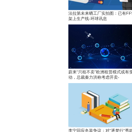
法拉第未来晒工厂实拍图：已有FF
架上生产线-环球讯息
蔚来“只租不卖”欧洲租赁模式或有
动，总裁秦力洪称考虑开卖-
李宁回应冬装争议：对“逐梦行”秀