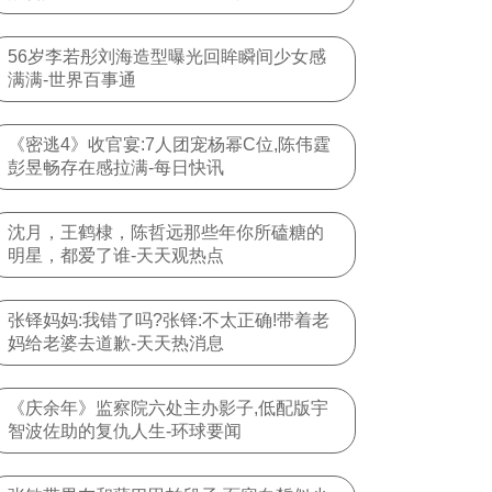
56岁李若彤刘海造型曝光回眸瞬间少女感
满满-世界百事通
《密逃4》收官宴:7人团宠杨幂C位,陈伟霆
彭昱畅存在感拉满-每日快讯
沈月，王鹤棣，陈哲远那些年你所磕糖的
明星，都爱了谁-天天观热点
张铎妈妈:我错了吗?张铎:不太正确!带着老
妈给老婆去道歉-天天热消息
《庆余年》监察院六处主办影子,低配版宇
智波佐助的复仇人生-环球要闻