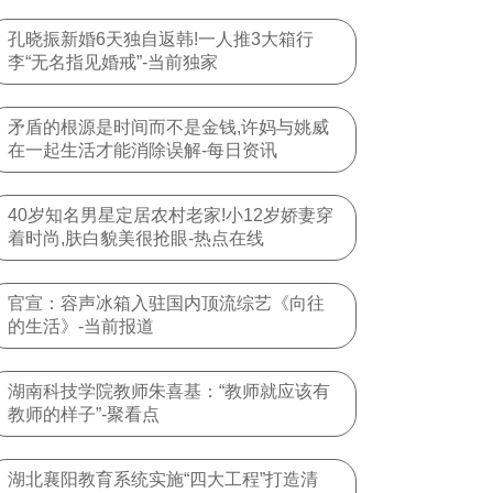
孔晓振新婚6天独自返韩!一人推3大箱行
李“无名指见婚戒”-当前独家
矛盾的根源是时间而不是金钱,许妈与姚威
在一起生活才能消除误解-每日资讯
40岁知名男星定居农村老家!小12岁娇妻穿
着时尚,肤白貌美很抢眼-热点在线
官宣：容声冰箱入驻国内顶流综艺《向往
的生活》-当前报道
湖南科技学院教师朱喜基：“教师就应该有
教师的样子”-聚看点
湖北襄阳教育系统实施“四大工程”打造清